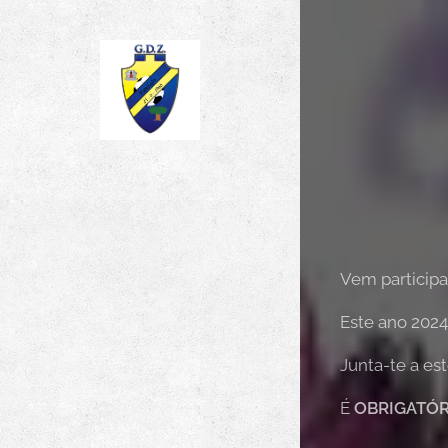
Vem particip
Este ano 2024
Junta-te a es
É
OBRIGATÓ